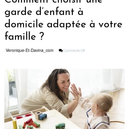
garde d’enfant à
domicile adaptée à votre
famille ?
On
Veronique-Et-Davina_com
Comments Off
Comment
Choisir
Une
Garde
D’enfant
À
Domicile
Adaptée
À
Votre
Famille
?