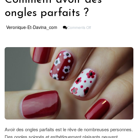
ongles parfaits ?
On
Veronique-Et-Davina_com
Comments Off
Comment
Avoir
Des
Ongles
Parfaits
?
Avoir des ongles parfaits est le rêve de nombreuses personnes.
Des ongles soignés et esthétiquement plaisants peuvent