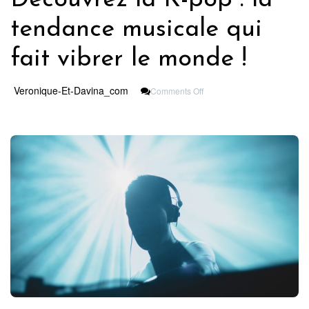
tendance musicale qui
fait vibrer le monde !
On
Veronique-Et-Davina_com
Comments Off
Découvrez
La
K-
Pop
:
La
Tendance
Musicale
Qui
Fait
Vibrer
Le
Monde
!