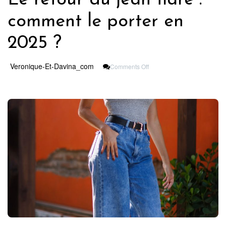
comment le porter en
2025 ?
On
Veronique-Et-Davina_com
Comments Off
Le
Retour
Du
Jean
Flare
:
Comment
Le
Porter
En
2025
?