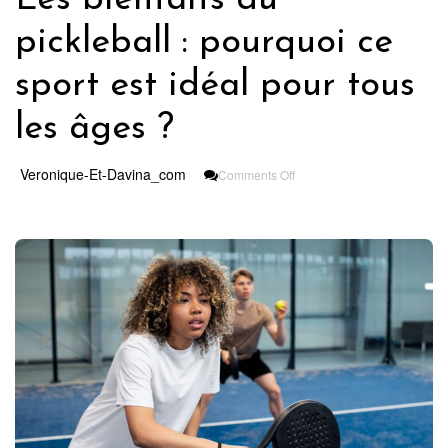
pickleball : pourquoi ce
sport est idéal pour tous
les âges ?
On
Veronique-Et-Davina_com
Comments Off
Les
Bienfaits
Du
Pickleball
:
Pourquoi
Ce
Sport
Est
Idéal
Pour
Tous
Les
Âges