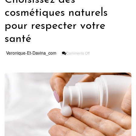
cosmétiques naturels
pour respecter votre
santé
On
Veronique-Et-Davina_com
Comments Off
Choisissez
Des
Cosmétiques
Naturels
Pour
Respecter
Votre
Santé