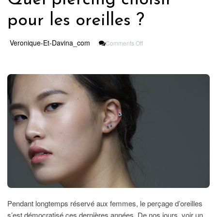
pour les oreilles ?
On
Veronique-Et-Davina_com
Comments Off
Quel
Piercing
Choisir
Pour
Les
Oreilles
?
Pendant longtemps réservé aux femmes, le perçage d’oreilles
s’est démocratisé ces dernières années. De nos jours, voir un