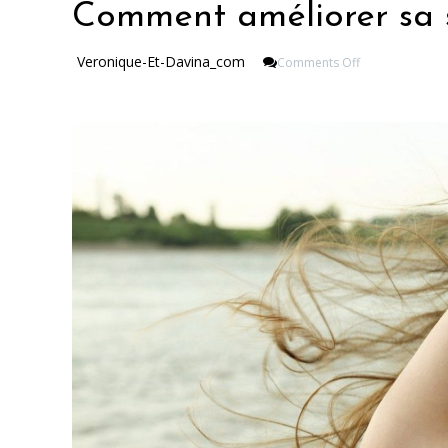
Comment améliorer sa s
On
Veronique-Et-Davina_com
Comments Off
Comment
Améliorer
Sa
Santé
Capillaire
?