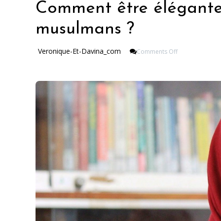
Comment être élégante
musulmans ?
On
Veronique-Et-Davina_com
Comments Off
Comment
Être
Élégante
Dans
Ses
Vêtements
Musulmans
?