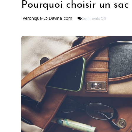
Pourquoi choisir un sac
On
Veronique-Et-Davina_com
Comments Off
Pourquoi
Choisir
Un
Sac
À
Main
En
Liège
?